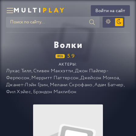
MULTI
PLAY
Войти на сайт
Волки
5.9
АКТЕРЫ:
Лукас Тилл
,
Стивен Макхэтти
,
Джон Пайпер-
Фергюсон
,
Мерритт Паттерсон
,
Джейсон Момоа
,
Джанет-Лэйн Грин
,
Мелани Скрофано
,
Адам Батчер
,
Фил Хэйес
,
Брэндон Макгибон