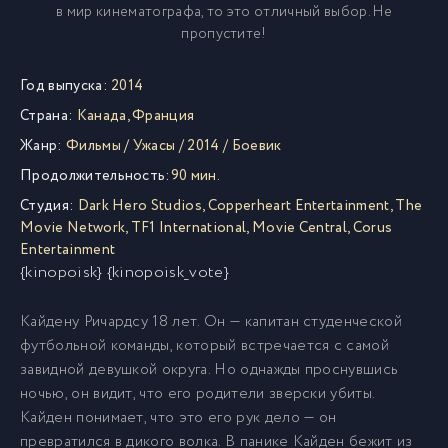
в мир кинематографа, то это отличный выбор. Не
пропустите!
Год выпуска:
2014
Страна:
Канада
,
Франция
Жанр:
Фильмы
/
Ужасы
/
2014
/
Боевик
Продолжительность:
90 мин.
Студия:
Dark Hero Studios
,
Copperheart Entertainment
,
The
Movie Network
,
TF1 International
,
Movie Central
,
Corus
Entertainment
{kinopoisk} {kinopoisk_vote}
Кайдену Ричардсу 18 лет. Он — капитан студенческой
футбольной команды, который встречается с самой
завидной девушкой округа. Но однажды проснувшись
ночью, он видит, что его родители зверски убиты.
Кайден понимает, что это его рук дело — он
превратился в дикого волка. В панике Кайден бежит из