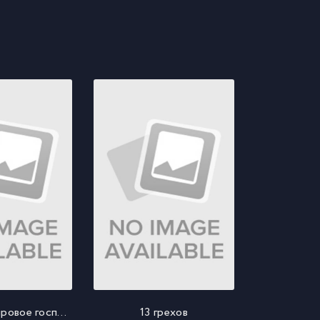
Три икса: Мировое господство
13 грехов