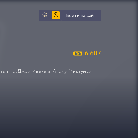
Войти на сайт
6.607
Hashino
,
Джои Иванага
,
Атому Мидзуиси
,