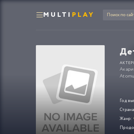
MULTI
PLAY
Де
АКТЕР
Акари
Atomu
Год вы
Страна
Жанр:
Продо