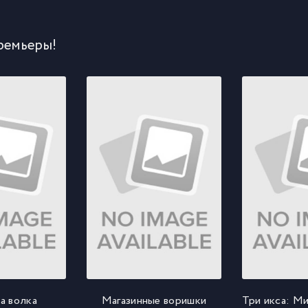
ремьеры!
а волка
Магазинные воришки