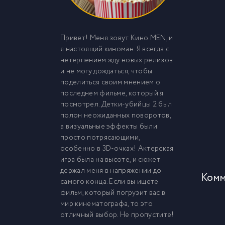
Привет! Меня зовут Кино MEN, и
я настоящий киноман. Я всегда с
нетерпением жду новых релизов
и не могу дождаться, чтобы
поделиться своим мнением о
последнем фильме, который я
посмотрел. Детки-убийцы 2 был
полон неожиданных поворотов,
а визуальные эффекты были
просто потрясающими,
особенно в 3D-очках! Актерская
игра была на высоте, и сюжет
держал меня в напряжении до
Комм
самого конца. Если вы ищете
фильм, который погрузит вас в
мир кинематографа, то это
отличный выбор. Не пропустите!