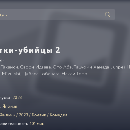
тки-убийцы 2
Ы:
 Такаиси
,
Саори Идзава
,
Ото Абэ
,
Тацуоми Хамада
,
Junpei 
 Mizuishi
,
Цубаса Тобинага
,
Накаи Томо
пуска:
2023
:
Япония
Фильмы
/
2023
/
Боевик
/
Комедия
лжительность:
101 мин.