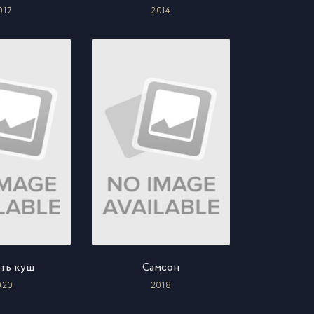
017
2014
ть куш
Самсон
020
2018