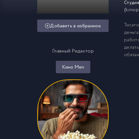
Студия
{kinop
Тисато
Добавить в избранное
деньга
работо
делать
Главный Редактор
обяза
Кино Men