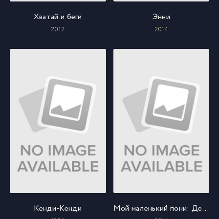
Хватай и беги
Энни
2012
2014
Кенди-Кенди
Мой маленький пони: Девочки из Эквестрии – Радужный рок