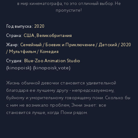
в мир кинематографа, то это отличный выбор. Не
пропустите!
Год выпуска:
2020
Страна:
США
,
Великобритания
Жанр:
Семейный
/
Боевик и Приключение
/
Детский
/
2020
/
Мультфильм
/
Комедия
Студия:
Blue-Zoo Animation Studio
{kinopoisk} {kinopoisk_vote}
Жизнь обычной девочки становится удивительной
благодаря ее лучшему другу - непредсказуемому,
буйному и уморительному говорящему пони. Сколько бы
с ним не возникало проблем, Энни знает: все
становится лучше, когда Пони рядом.