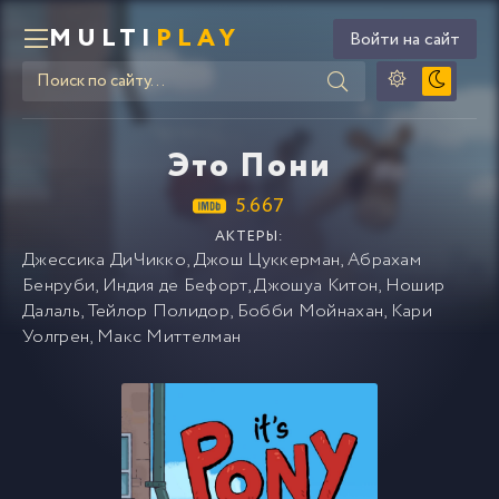
MULTI
PLAY
Войти на сайт
Это Пони
5.667
АКТЕРЫ:
Джессика ДиЧикко
,
Джош Цуккерман
,
Абрахам
Бенруби
,
Индия де Бефорт
,
Джошуа Китон
,
Ношир
Далаль
,
Тейлор Полидор
,
Бобби Мойнахан
,
Кари
Уолгрен
,
Макс Миттелман