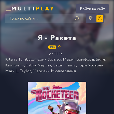
MULTI
PLAY
Войти на сайт
Я - Ракета
9
АКТЕРЫ:
Kitana Turnbull
,
Фрэнк Уэлкер
,
Мария Бэмфорд
,
Билли
Кэмпбелл
,
Kathy Najimy
,
Callan Farris
,
Кэри Уолгрен
,
Mark L. Taylor
,
Марианн Мюллерлейл