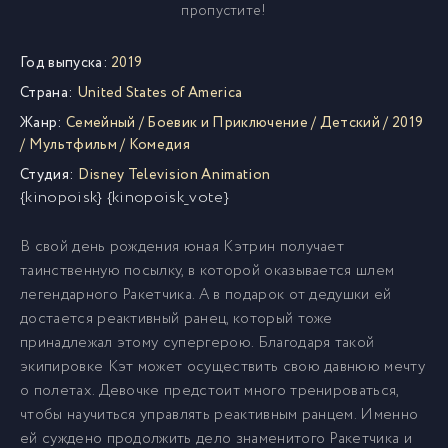
пропустите!
Год выпуска:
2019
Страна:
United States of America
Жанр:
Семейный
/
Боевик и Приключение
/
Детский
/
2019
/
Мультфильм
/
Комедия
Студия:
Disney Television Animation
{kinopoisk} {kinopoisk_vote}
В свой день рождения юная Кэтрин получает
таинственную посылку, в которой оказывается шлем
легендарного Ракетчика. А в подарок от дедушки ей
достается реактивный ранец, который тоже
принадлежал этому супергерою. Благодаря такой
экипировке Кэт может осуществить свою давнюю мечту
о полетах. Девочке предстоит много тренироваться,
чтобы научиться управлять реактивным ранцем. Именно
ей суждено продолжить дело знаменитого Ракетчика и