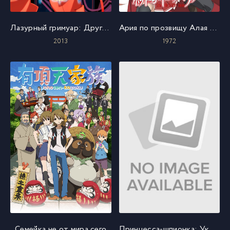
Лазурный гримуар: Другие воспоминания
Ария по прозвищу Алая Пуля
2013
1972
Семейка не от мира сего
Принцесса-шпионка: Укротитель короны. Фильм второй