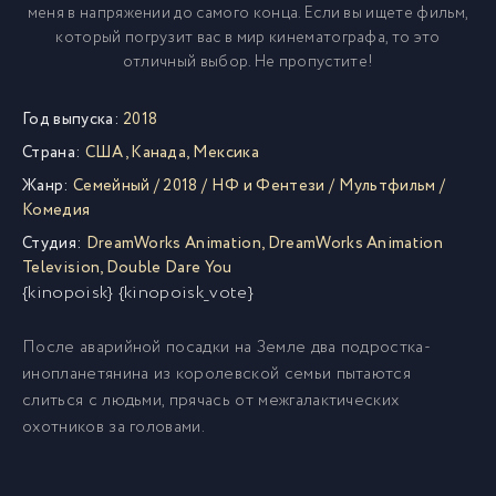
меня в напряжении до самого конца. Если вы ищете фильм,
который погрузит вас в мир кинематографа, то это
отличный выбор. Не пропустите!
Год выпуска:
2018
Страна:
США
,
Канада
,
Мексика
Жанр:
Семейный
/
2018
/
НФ и Фентези
/
Мультфильм
/
Комедия
Студия:
DreamWorks Animation
,
DreamWorks Animation
Television
,
Double Dare You
{kinopoisk} {kinopoisk_vote}
После аварийной посадки на Земле два подростка-
инопланетянина из королевской семьи пытаются
слиться с людьми, прячась от межгалактических
охотников за головами.