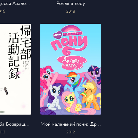
Елена - принцесса Авалора
Рояль в лесу
016
2018
Хроники клуба Возвращения домой
Мой маленький пони: Дружба это магия
013
2012