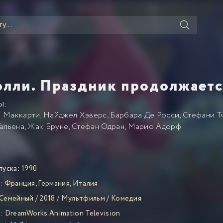
олли. Праздник продолжаетс
Ы:
 Маккарти
,
Найджел Хэверс
,
Барбара Де Росси
,
Стефани Т
Гальена
,
Жак Бруне
,
Стефан Одран
,
Марио Адорф
пуска:
1990
:
Франция
,
Германия
,
Италия
Семейный
/
2018
/
Мультфильм
/
Комедия
:
DreamWorks Animation Television