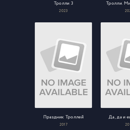
Тролли 3
Тролли. М
2023
20
Праздник Троллей
Да, да и 
2017
20