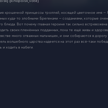
oisk} {kinopoisk_vote}
я крошечной принцессы троллей, носящей цветочное имя — Р
ных куда-то злобными Брегенами — созданиями, которые очен
го блюда. Вот почему главная героиня так сильно встревожена
дить своих пленённых подданных, пока те ещё живы и здоровы.
встве много отважных мальчишек, и они собираются в дорогу
ель волшебного царства надеется на этот раз всё-таки победи
ь и ходить в набеги.