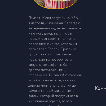
Привет! Меня зовут Кино MEN, и
я настоящий киноман. Я всегда с
нетерпением жду новых релизов
и не могу дождаться, чтобы
поделиться своим мнением о
последнем фильме, который я
посмотрел. Тролли. Праздник
продолжается! был полон
неожиданных поворотов, а
визуальные эффекты были
просто потрясающими,
особенно в 3D-очках! Актерская
игра была на высоте, и сюжет
держал меня в напряжении до
Комм
самого конца. Если вы ищете
фильм, который погрузит вас в
мир кинематографа, то это