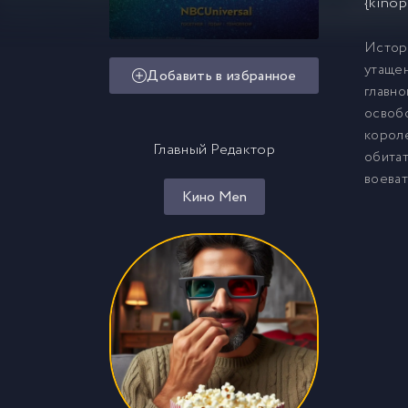
{kinop
Истори
утащен
Добавить в избранное
главно
освобо
короле
Главный Редактор
обитат
воеват
Кино Men