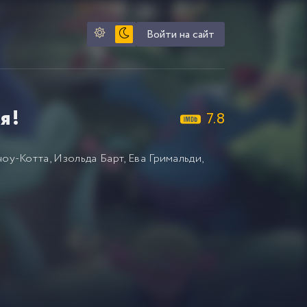
Войти на сайт
я!
7.8
чоу-Котта
,
Изольда Барт
,
Ева Гримальди
,