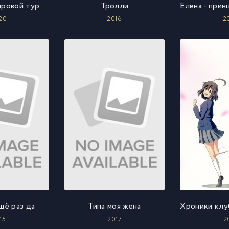
ировой тур
Тролли
20
2016
2
ещё раз да
Типа моя жена
15
2017
2