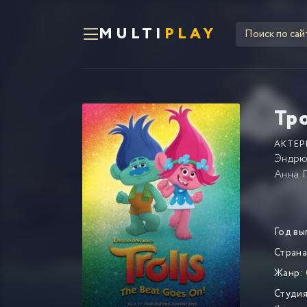
MULTI
PLAY
Тр
АКТЕР
Эндрю
Анна 
Год вы
Страна
Жанр:
Студия