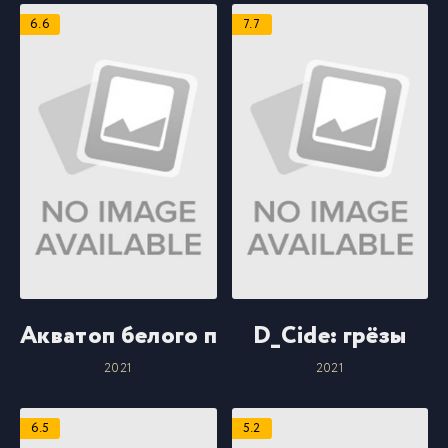
6.6
7.7
Акватоп белого песка
D_Cide: грёзы
2021
2021
6.5
5.2