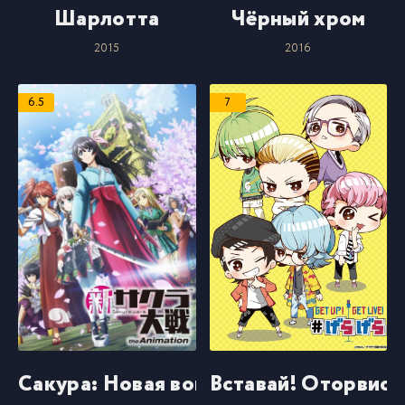
Шарлотта
Чёрный хром
2015
2016
6.5
7
Сакура: Новая война миров
Вставай! Оторвись