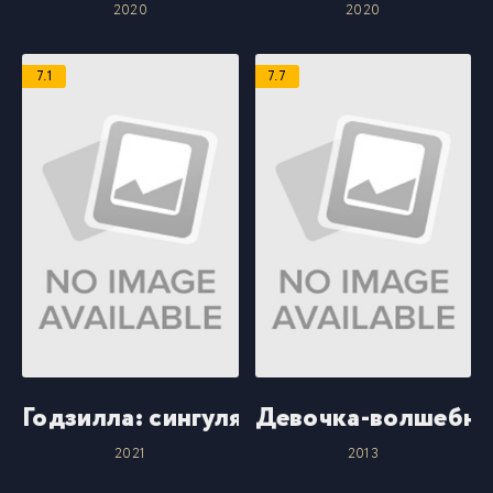
2020
2020
7.1
7.7
Годзилла: сингулярность
Девочка-волшебни
2021
2013