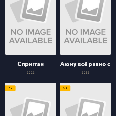
Спригган
Аюму всё равно ст
2022
2022
7.7
6.4