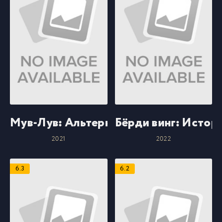
Мув-Лув: Альтернатива
Бёрди винг: Истор
2021
2022
6.3
6.2