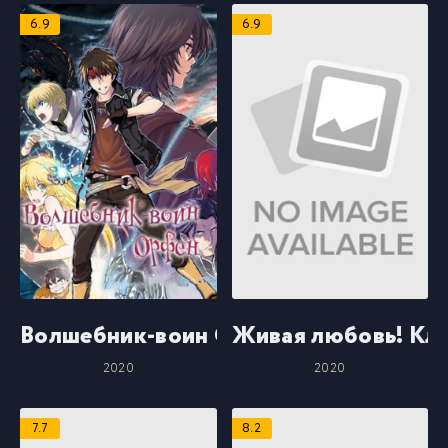
6.9
6.9
Волшебник-воин Орфен
Живая любовь! Кл
2020
2020
7.7
8.2