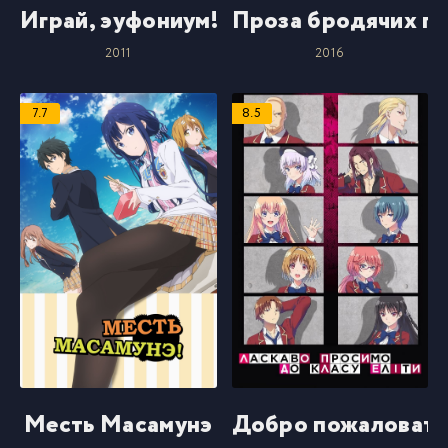
Играй, эуфониум!
Проза бродячих п
2011
2016
7.7
8.5
Месть Масамунэ
Добро пожаловать 