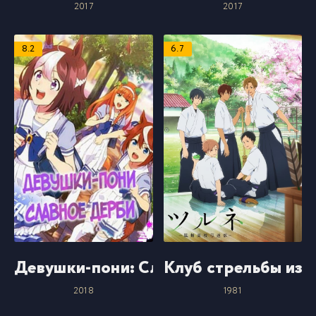
2017
2017
8.2
6.7
Девушки-пони: Славное дерби
Клуб стрельбы из 
2018
1981