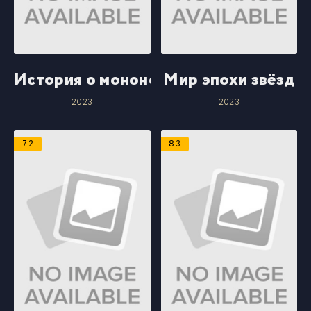
История о мононокэ
Мир эпохи звёзд
2023
2023
7.2
8.3