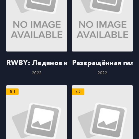
RWBY: Ледяное королевство
Развращённая гиль
2022
2022
8.1
7.5