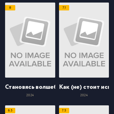
8
7.1
Становясь волшебницей
Как (не) стоит исп
2024
2024
6.5
7.5