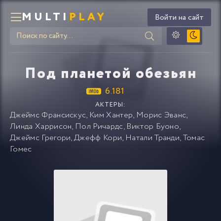
MULTI
PLAY
Войти на сайт
Под планетой обезьян
6.181
АКТЕРЫ:
Джеймс Франсискус
,
Ким Хантер
,
Морис Эванс
,
Линда Харрисон
,
Пол Ричардс
,
Виктор Буоно
,
Джеймс Грегори
,
Джефф Кори
,
Натали Транди
,
Томас
Гомес