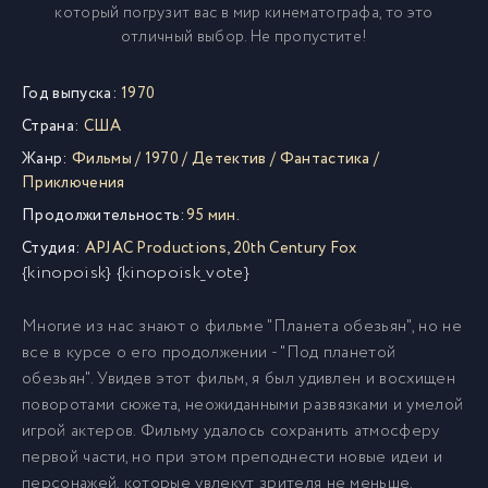
который погрузит вас в мир кинематографа, то это
отличный выбор. Не пропустите!
Год выпуска:
1970
Страна:
США
Жанр:
Фильмы
/
1970
/
Детектив
/
Фантастика
/
Приключения
Продолжительность:
95 мин.
Студия:
APJAC Productions
,
20th Century Fox
{kinopoisk} {kinopoisk_vote}
Многие из нас знают о фильме "Планета обезьян", но не
все в курсе о его продолжении - "Под планетой
обезьян". Увидев этот фильм, я был удивлен и восхищен
поворотами сюжета, неожиданными развязками и умелой
игрой актеров. Фильму удалось сохранить атмосферу
первой части, но при этом преподнести новые идеи и
персонажей, которые увлекут зрителя не меньше.