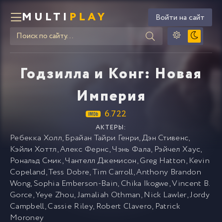
MULTI
PLAY
Войти на сайт
Годзилла и Конг: Новая
Империя
6.722
АКТЕРЫ:
Ребекка Холл
,
Брайан Тайри Генри
,
Дэн Стивенс
,
Кэйли Хоттл
,
Алекс Фернс
,
Чэнь Фала
,
Рэйчел Хаус
,
Рональд Смик
,
Чантелл Джемисон
,
Greg Hatton
,
Kevin
Copeland
,
Tess Dobre
,
Tim Carroll
,
Anthony Brandon
Wong
,
Sophia Emberson-Bain
,
Chika Ikogwe
,
Vincent B.
Gorce
,
Yeye Zhou
,
Jamaliah Othman
,
Nick Lawler
,
Jordy
Campbell
,
Cassie Riley
,
Robert Clavero
,
Patrick
Moroney