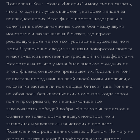
"Годзилла и Конг: Новая Империя" и могу смело сказать,
что это одна из лучших кинолент, которые я видел за
последнее время. Этот фильм просто шедеврально
сочетает в себе динамичные сцены боя между двумя
монстрами и захватывающий сюжет, где играют
решающую роль не только чудовищные существа, но и
люди. Я увлеченно следил за каждым поворотом сюжета
и наслаждался качественной графикой и спецэффектами.
Несмотря на то, что у меня были высокие ожидания от
этого фильма, он все же превзошел их. Годзилла и Конг
предстали перед нами во всей своей мощи и величии, а
их схватки заставляли мое сердце биться чаще. Конечно,
не обошлось без классических моментов, когда герои
почти проигрывают, но в конце-концов все
заканчивается победой добра. Но самое интересное в
фильме не только сражения двух монстров, но и
загадочная и увлекательная история о прошлом
Годзиллы и его родственных связях с Конгом. Не могу не
отметить также высокий профессионализм актеров,