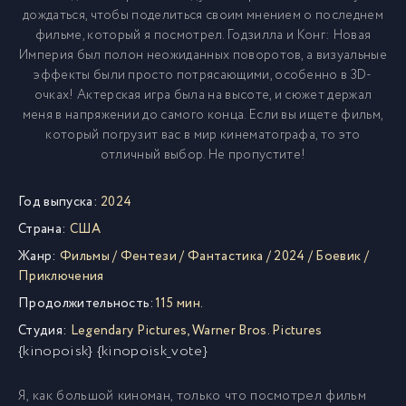
дождаться, чтобы поделиться своим мнением о последнем
фильме, который я посмотрел. Годзилла и Конг: Новая
Империя был полон неожиданных поворотов, а визуальные
эффекты были просто потрясающими, особенно в 3D-
очках! Актерская игра была на высоте, и сюжет держал
меня в напряжении до самого конца. Если вы ищете фильм,
который погрузит вас в мир кинематографа, то это
отличный выбор. Не пропустите!
Год выпуска:
2024
Страна:
США
Жанр:
Фильмы
/
Фентези
/
Фантастика
/
2024
/
Боевик
/
Приключения
Продолжительность:
115 мин.
Студия:
Legendary Pictures
,
Warner Bros. Pictures
{kinopoisk} {kinopoisk_vote}
Я, как большой киноман, только что посмотрел фильм