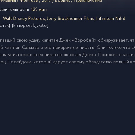
Фильмы
/
Фентези
/
2017
/
Боевик
/
Приключения
лжительность:
129 мин.
:
Walt Disney Pictures
,
Jerry Bruckheimer Films
,
Infinitum Nihil
oisk} {kinopoisk_vote}
авший свою удачу капитан Джек «Воробей» обнаруживает, что
й капитан Салазар и его призрачные пираты. Они только что 
ны уничтожить всех пиратов, включая Джека. Поможет спасти
ец Посейдона, который дарует своему обладателю полный ко