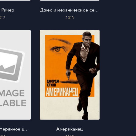
 Ричер
Джек и механическое сердце
012
2013
Аквамен и потерянное царство
Американец