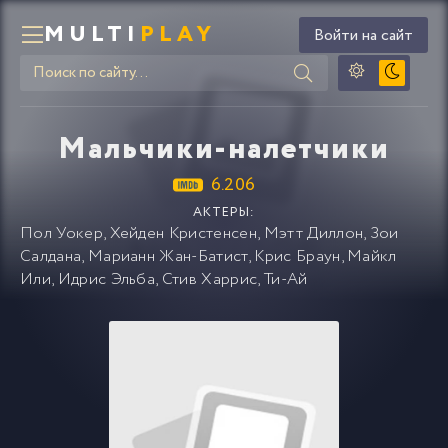
MULTI
PLAY
Войти на сайт
Мальчики-налетчики
6.206
АКТЕРЫ:
Пол Уокер
,
Хейден Кристенсен
,
Мэтт Диллон
,
Зои
Салдана
,
Марианн Жан-Батист
,
Крис Браун
,
Майкл
Или
,
Идрис Эльба
,
Стив Харрис
,
Ти-Ай