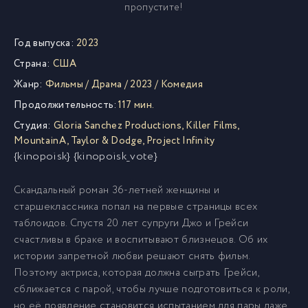
пропустите!
Год выпуска:
2023
Страна:
США
Жанр:
Фильмы
/
Драма
/
2023
/
Комедия
Продолжительность:
117 мин.
Студия:
Gloria Sanchez Productions
,
Killer Films
,
MountainA
,
Taylor & Dodge
,
Project Infinity
{kinopoisk} {kinopoisk_vote}
Скандальный роман 36-летней женщины и
старшеклассника попал на первые страницы всех
таблоидов. Спустя 20 лет супруги Джо и Грейси
счастливы в браке и воспитывают близнецов. Об их
истории запретной любви решают снять фильм.
Поэтому актриса, которая должна сыграть Грейси,
сближается с парой, чтобы лучше подготовиться к роли,
но её появление становится испытанием для пары даже