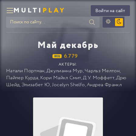
MULTI
PLAY
Войти на сайт
Май декабрь
6.779
АКТЕРЫ:
Натали Портман
,
Джулианна Мур
,
Чарльз Мелтон
,
Пайпер Курда
,
Кори Майкл Смит
,
Д.У. Моффетт
,
Дрю
Шейд
,
Элизабет Ю
,
Jocelyn Shelfo
,
Андреа Франкл