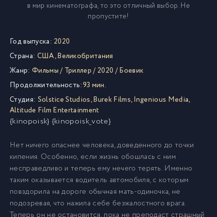
в мир кинематографа, то это отличный выбор. Не
пропустите!
Год выпуска:
2020
Страна:
США
,
Великобритания
Жанр:
Фильмы
/
Триллер
/
2020
/
Боевик
Продолжительность:
93 мин.
Студия:
Solstice Studios
,
Burek Films
,
Ingenious Media
,
Altitude Film Entertainment
{kinopoisk} {kinopoisk_vote}
Нет ничего опаснее человека, доведенного до точки
кипения. Особенно, если жизнь обошлась с ним
несправедливо и теперь ему нечего терять. Именно
таким оказывается водитель автомобиля, с которым
повздорила на дороге обычная мать-одиночка, не
подозревая, что нажила себе безжалостного врага.
Теперь он не остановится, пока не преподаст страшный