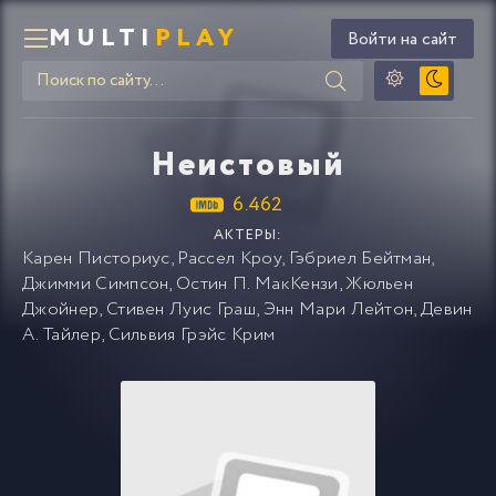
MULTI
PLAY
Войти на сайт
Неистовый
6.462
АКТЕРЫ:
Карен Писториус
,
Рассел Кроу
,
Гэбриел Бейтман
,
Джимми Симпсон
,
Остин П. МакКензи
,
Жюльен
Джойнер
,
Стивен Луис Граш
,
Энн Мари Лейтон
,
Девин
А. Тайлер
,
Сильвия Грэйс Крим