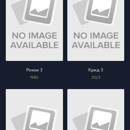
Рокки 3
Крид 3
1982
2023