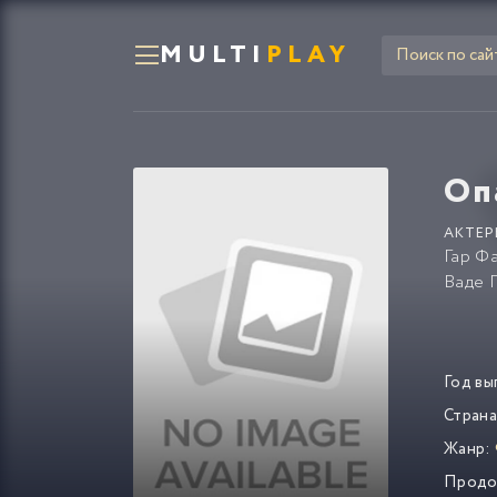
MULTI
PLAY
Оп
АКТЕР
Гар Ф
Ваде 
Год вы
Страна
Жанр:
Продо