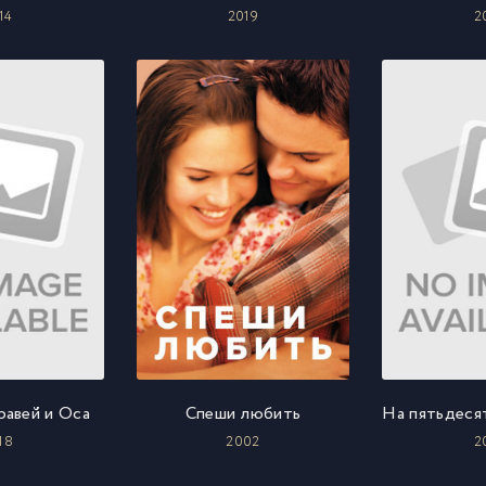
14
2019
2
равей и Оса
Спеши любить
18
2002
2