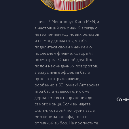
Привет! Меня зовут Кино MEN, и
я настоящий киноман. Я всегда с
нетерпением жду новых релизов
и не могу дождаться, чтобы
поделиться своим мнением о
последнем фильме, который я
посмотрел. Опасный друг был
полон неожиданных поворотов,
а визуальные эффекты были
просто потрясающими,
особенно в 3D-очках! Актерская
игра была на высоте, и сюжет
держал меня в напряжении до
Комм
самого конца. Если вы ищете
фильм, который погрузит вас в
мир кинематографа, то это
отличный выбор. Не пропустите!