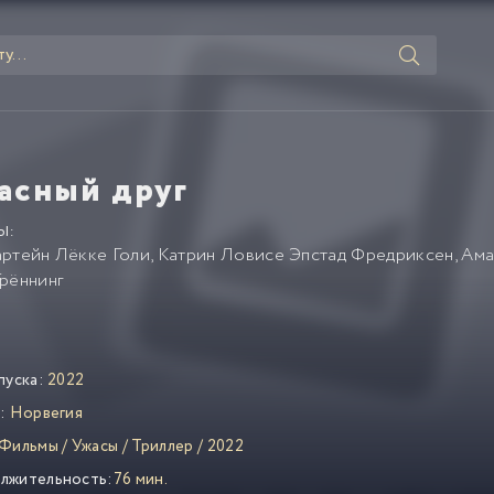
асный друг
Ы:
артейн Лёкке Голи
,
Катрин Ловисе Эпстад Фредриксен
,
Ама
Грённинг
пуска:
2022
:
Норвегия
Фильмы
/
Ужасы
/
Триллер
/
2022
лжительность:
76 мин.