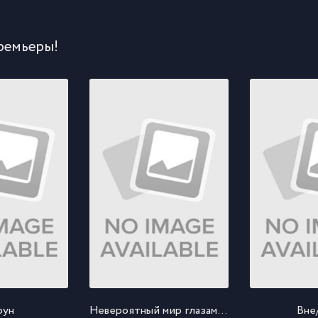
ремьеры!
оун
Невероятный мир глазами Энцо
Вне