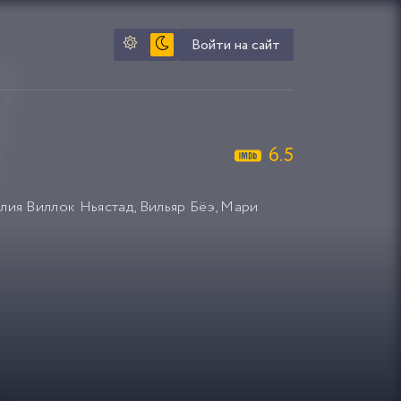
Войти на сайт
6.5
лия Виллок Ньястад
,
Вильяр Бёэ
,
Мари