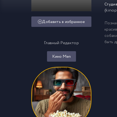
Студия
{kinop
Добавить в избранное
Познак
красив
собаки
быть д
Главный Редактор
Кино Men