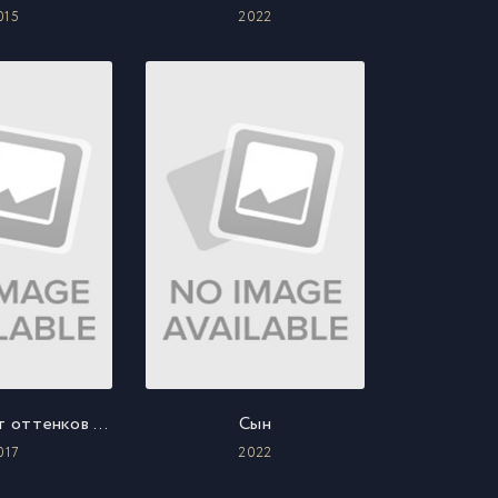
015
2022
На пятьдесят оттенков темнее
Сын
017
2022