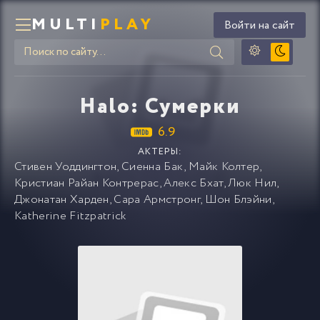
MULTI
PLAY
Войти на сайт
Halo: Сумерки
6.9
АКТЕРЫ:
Стивен Уоддингтон
,
Сиенна Бак
,
Майк Колтер
,
Кристиан Райан Контрерас
,
Алекс Бхат
,
Люк Нил
,
Джонатан Харден
,
Сара Армстронг
,
Шон Блэйни
,
Katherine Fitzpatrick