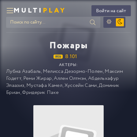
MULTI
PLAY
Войти на сайт
Пожары
8.101
АКТЕРЫ:
Лубна Азабаль
,
Мелисса Дезормо-Полен
,
Максим
Годетт
,
Реми Жирар
,
Аллен Олтмэн
,
Абдельхафур
Элаазиз
,
Мустафа Камел
,
Хуссейн Сами
,
Доминик
Бриан
,
Фридерик Паке