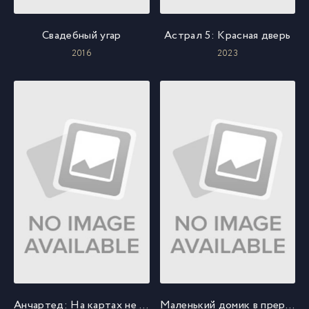
Свадебный угар
Астрал 5: Красная дверь
2016
2023
Анчартед: На картах не значится
Маленький домик в прериях