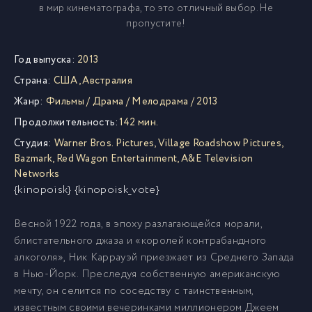
в мир кинематографа, то это отличный выбор. Не
пропустите!
Год выпуска:
2013
Страна:
США
,
Австралия
Жанр:
Фильмы
/
Драма
/
Мелодрама
/
2013
Продолжительность:
142 мин.
Студия:
Warner Bros. Pictures
,
Village Roadshow Pictures
,
Bazmark
,
Red Wagon Entertainment
,
A&E Television
Networks
{kinopoisk} {kinopoisk_vote}
Весной 1922 года, в эпоху разлагающейся морали,
блистательного джаза и «королей контрабандного
алкоголя», Ник Каррауэй приезжает из Среднего Запада
в Нью-Йорк. Преследуя собственную американскую
мечту, он селится по соседству с таинственным,
известным своими вечеринками миллионером Джеем