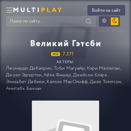
MULTI
PLAY
Войти на сайт
Великий Гэтсби
7.371
АКТЕРЫ:
Леонардо ДиКаприо
,
Тоби Магуайр
,
Кэри Маллиган
,
Джоэл Эдгертон
,
Айла Фишер
,
Джейсон Кларк
,
Элизабет Дебики
,
Каллэн МакОлифф
,
Джек Томпсон
,
Амитабх Баччан