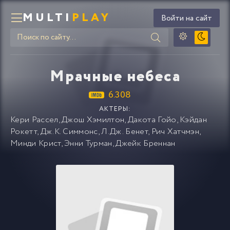
MULTI
PLAY
Войти на сайт
Мрачные небеса
6.308
АКТЕРЫ:
Кери Рассел
,
Джош Хэмилтон
,
Дакота Гойо
,
Кэйдан
Рокетт
,
Дж.К. Симмонс
,
Л.Дж. Бенет
,
Рич Хатчмэн
,
Минди Крист
,
Энни Турман
,
Джейк Бреннан