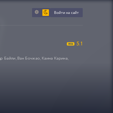
Войти на сайт
5.1
др Байли
,
Ван Бочжао
,
Каина Карина
,