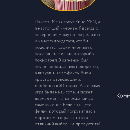
Привет! Меня зовут Кино MEN, и
я настоящий киноман. Я всегда с
нетерпением жду новых релизов
и не могу дождаться, чтобы
поделиться своим мнением о
последнем фильме, который я
посмотрел. В изгнании был
полон неожиданных поворотов,
а визуальные эффекты были
просто потрясающими,
особенно в 3D-очках! Актерская
игра была на высоте, и сюжет
Комм
держал меня в напряжении до
самого конца. Если вы ищете
фильм, который погрузит вас в
мир кинематографа, то это
отличный выбор. Не пропустите!