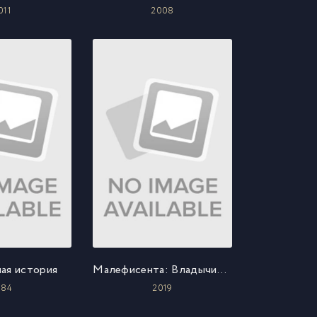
011
2008
ая история
Малефисента: Владычица тьмы
984
2019