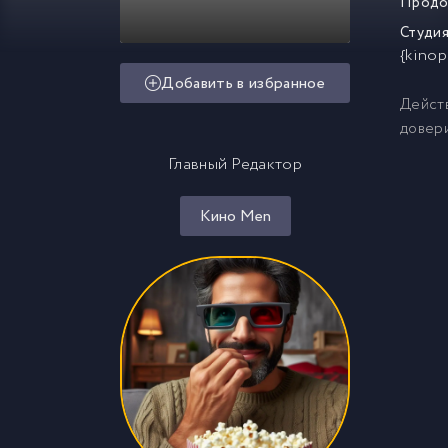
Продо
Студия
{kinop
Добавить в избранное
Действ
довери
Главный Редактор
Кино Men