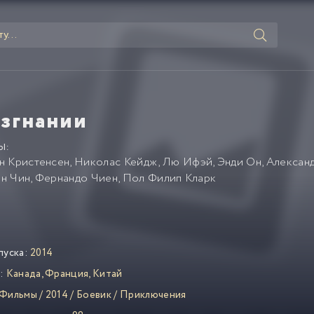
изгнании
Ы:
н Кристенсен
,
Николас Кейдж
,
Лю Ифэй
,
Энди Он
,
Алексан
н Чин
,
Фернандо Чиен
,
Пол Филип Кларк
пуска:
2014
:
Канада
,
Франция
,
Китай
Фильмы
/
2014
/
Боевик
/
Приключения