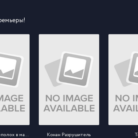
ремьеры!
Большой переполох в маленьком Китае
Конан Разрушитель
Т