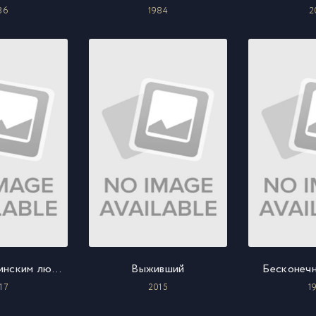
86
1984
2
Как быть латинским любовником
Выживший
Бесконечн
17
2015
1