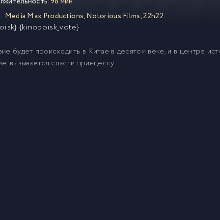
лжительность:
98 мин.
:
Media Max Productions
,
Notorious Films
,
22h22
oisk} {kinopoisk_vote}
ие будет происходить в Китае в десятом веке, и в центре ист
е, вызывается спасти принцессу.