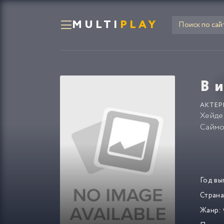
MULTI
PLAY
В 
АКТЕР
Хейде
Саймо
Год вы
Страна
Жанр: