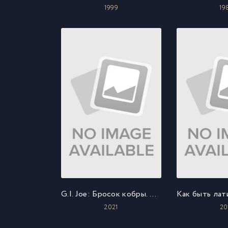
1999
19
G.I. Joe: Бросок кобры. Снейк Айз
2021
20