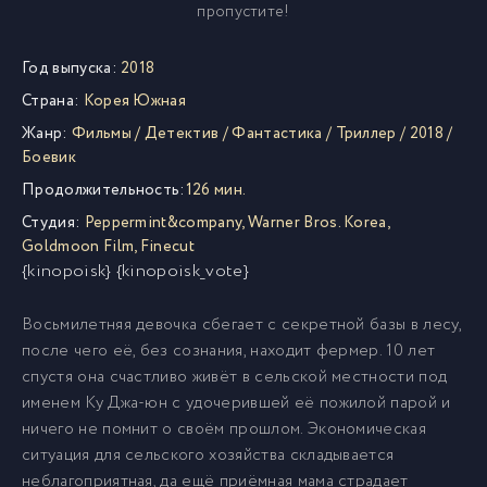
пропустите!
Год выпуска:
2018
Страна:
Корея Южная
Жанр:
Фильмы
/
Детектив
/
Фантастика
/
Триллер
/
2018
/
Боевик
Продолжительность:
126 мин.
Студия:
Peppermint&company
,
Warner Bros. Korea
,
Goldmoon Film
,
Finecut
{kinopoisk} {kinopoisk_vote}
Восьмилетняя девочка сбегает с секретной базы в лесу,
после чего её, без сознания, находит фермер. 10 лет
спустя она счастливо живёт в сельской местности под
именем Ку Джа-юн с удочерившей её пожилой парой и
ничего не помнит о своём прошлом. Экономическая
ситуация для сельского хозяйства складывается
неблагоприятная, да ещё приёмная мама страдает