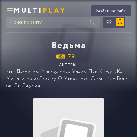
MULTI
PLAY
Войти на сайт
Ведьма
7.9
АКТЕРЫ:
Ким Да-ми
,
Чо Мин-су
,
Чхве У-щик
,
Пак Хи-сун
,
Ко
Мин-щи
,
Чхве Джон-у
,
О Ми-хи
,
Чон Да-ын
,
Ким Бён-
ок
,
Ли Джу-вон