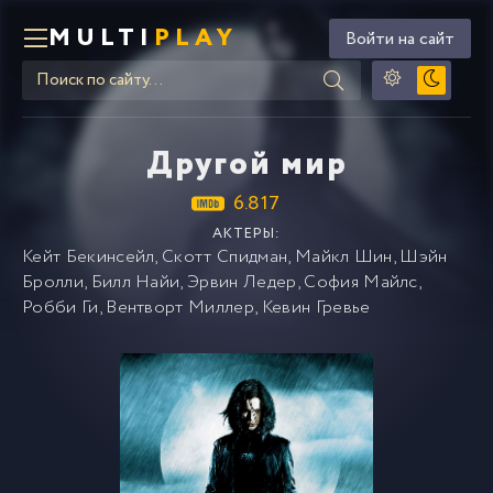
MULTI
PLAY
Войти на сайт
Другой мир
6.817
АКТЕРЫ:
Кейт Бекинсейл
,
Скотт Спидман
,
Майкл Шин
,
Шэйн
Бролли
,
Билл Найи
,
Эрвин Ледер
,
София Майлс
,
Робби Ги
,
Вентворт Миллер
,
Кевин Гревье