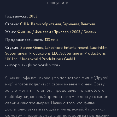
пропустите!
Год выпуска:
2003
Страна:
США
,
Великобритания
,
Германия
,
Венгрия
Жанр:
Фильмы
/
Фентези
/
Триллер
/
2003
/
Боевик
Продолжительность:
133 мин.
Студия:
Screen Gems
,
Lakeshore Entertainment
,
Laurinfilm
,
Subterranean Productions LLC
,
Subterranean Productions
UK Ltd.
,
Underworld Produktions GmbH
{kinopoisk} {kinopoisk_vote}
Я, как кинофанат, наконец-то посмотрел фильм "Другой
мир" и готов поделиться своим мнением о нем. Сразу
хочу отметить, что он был представлен на киноблоге
multiplay.fun, который предоставил мне доступ к самым
свежим кинопремьерам. Начну с того, что фильм
достаточно захватывающий и интересный. Я проникся
сюжетом и переживал за главных героев на протяжении